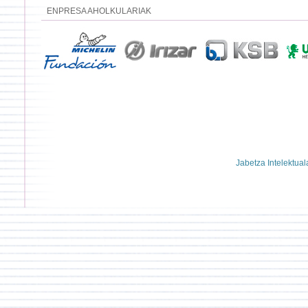
ENPRESA AHOLKULARIAK
Jabetza Intelektual